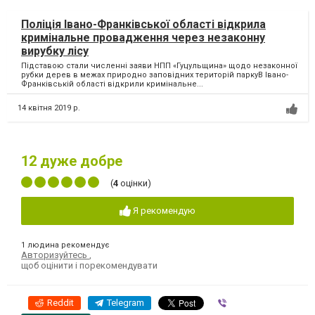
Поліція Івано-Франківської області відкрила
кримінальне провадження через незаконну
вирубку лісу
Підставою стали численні заяви НПП «Гуцульщина» щодо незаконної
рубки дерев в межах природно заповідних територій паркуВ Івано-
Франківській області відкрили кримінальне...
14 квітня 2019 р.
12
дуже добре
(
4
оцінки)
Я рекомендую
1 людина рекомендує
Авторизуйтесь
,
щоб оцінити і порекомендувати
Reddit
Telegram
Viber